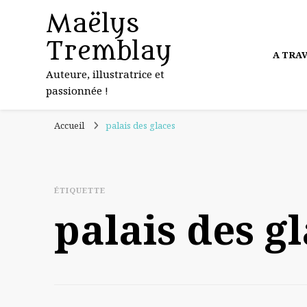
Maëlys
Tremblay
A TRA
Auteure, illustratrice et
passionnée !
Accueil
palais des glaces
ÉTIQUETTE
palais des g