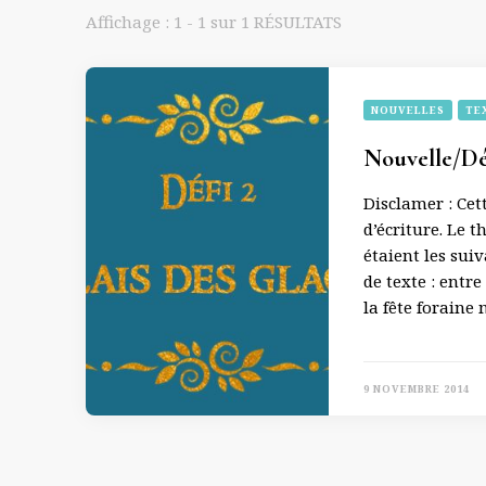
Affichage : 1 - 1 sur 1 RÉSULTATS
NOUVELLES
TE
Nouvelle/Déf
Disclamer : Cett
d’écriture. Le t
étaient les sui
de texte : entr
la fête foraine
9 NOVEMBRE 2014